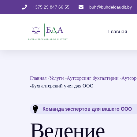
+375 29 847 66 55
buh@buhdeloaudit.by
Главная
Главная
-
Услуги
-
Аутсорсинг бухгалтерии
-
Аутсор
-
Бухгалтерский учет для ООО
Команда экспертов для вашего ООО
Ведение