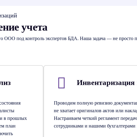
изаций
ение учета
о ООО под контроль экспертов БДА. Наша задача — не просто п
лиз
Инвентаризация
состояния
Проводим полную ревизию документаци
иалисты
не хватает оригиналов актов или накл
ки в прошлых
Настраиваем четкий регламент переда
ем план
сотрудниками и нашими бухгалтерами 
лючить