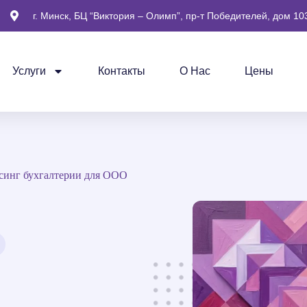
г. Минск, БЦ “Виктория – Олимп”, пр-т Победителей, дом 103
Услуги
Контакты
О Нас
Цены
синг бухгалтерии для ООО